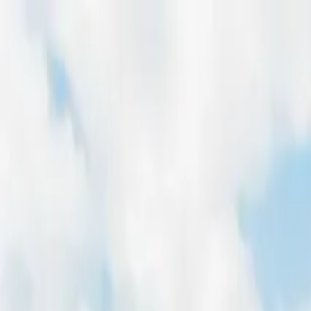
Home
Freiflächen
Dachflächen
Magazin
Für Entwickler
Pachtpreis-Rechner
Home