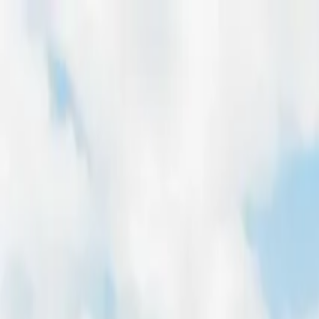
Home
Freiflächen
Dachflächen
Magazin
Für Entwickler
Pachtpreis-Rechner
Home