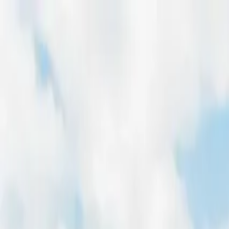
Home
Freiflächen
Dachflächen
Magazin
Für Entwickler
Pachtpreis-Rechner
Home