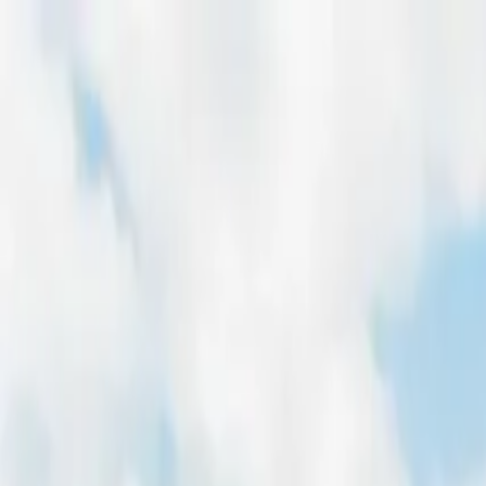
Home
Freiflächen
Dachflächen
Magazin
Für Entwickler
Pachtpreis-Rechner
Home