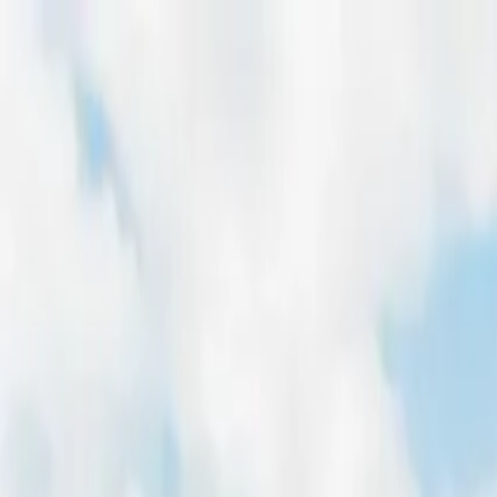
Home
Freiflächen
Dachflächen
Magazin
Für Entwickler
Pachtpreis-Rechner
Home