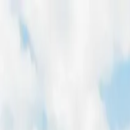
Home
Freiflächen
Dachflächen
Magazin
Für Entwickler
Pachtpreis-Rechner
Home