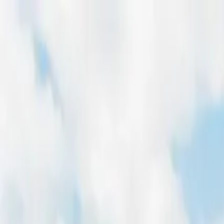
Home
Freiflächen
Dachflächen
Magazin
Für Entwickler
Pachtpreis-Rechner
Home