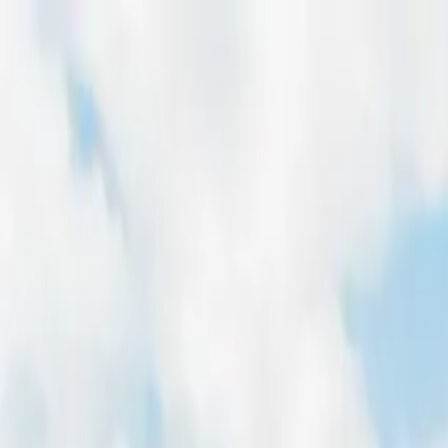
Home
Freiflächen
Dachflächen
Magazin
Für Entwickler
Pachtpreis-Rechner
Home