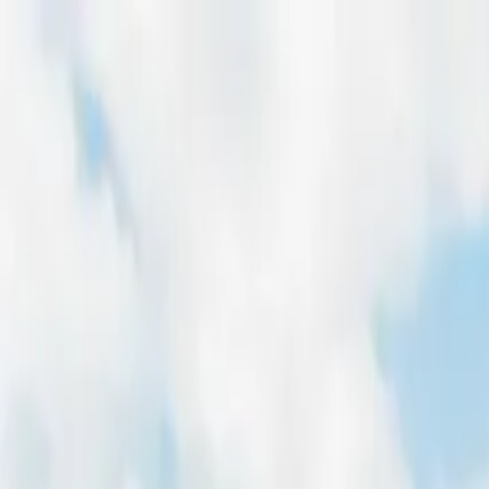
Home
Freiflächen
Dachflächen
Magazin
Für Entwickler
Pachtpreis-Rechner
Home