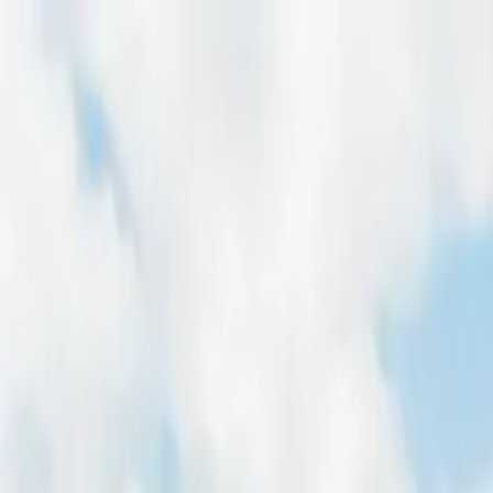
Home
Freiflächen
Dachflächen
Magazin
Für Entwickler
Pachtpreis-Rechner
Home