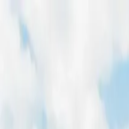
Home
Freiflächen
Dachflächen
Magazin
Für Entwickler
Pachtpreis-Rechner
Home