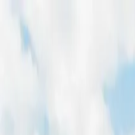
Home
Freiflächen
Dachflächen
Magazin
Für Entwickler
Pachtpreis-Rechner
Home