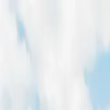
Home
Freiflächen
Dachflächen
Magazin
Für Entwickler
Pachtpreis-Rechner
Home